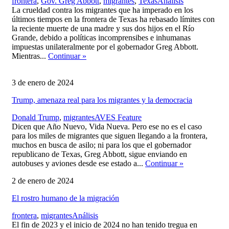
,
frontera
,
Gov. Greg Abbott
,
migrantes
,
Texas
Análisis
La crueldad contra los migrantes que ha imperado en los
últimos tiempos en la frontera de Texas ha rebasado límites con
la reciente muerte de una madre y sus dos hijos en el Río
Grande, debido a políticas incomprensibes e inhumanas
impuestas unilateralmente por el gobernador Greg Abbott.
Mientras...
Continuar
»
3 de enero de 2024
Trump, amenaza real para los migrantes y la democracia
,
Donald Trump
,
migrantes
AVES Feature
Dicen que Año Nuevo, Vida Nueva. Pero ese no es el caso
para los miles de migrantes que siguen llegando a la frontera,
muchos en busca de asilo; ni para los que el gobernador
republicano de Texas, Greg Abbott, sigue enviando en
autobuses y aviones desde ese estado a...
Continuar
»
2 de enero de 2024
El rostro humano de la migración
,
frontera
,
migrantes
Análisis
El fin de 2023 y el inicio de 2024 no han tenido tregua en