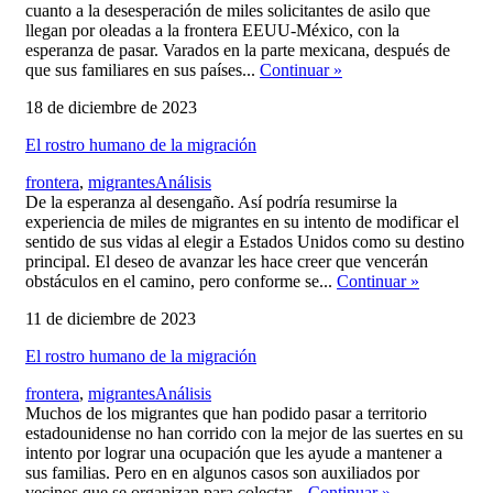
cuanto a la desesperación de miles solicitantes de asilo que
llegan por oleadas a la frontera EEUU-México, con la
esperanza de pasar. Varados en la parte mexicana, después de
que sus familiares en sus países...
Continuar
»
18 de diciembre de 2023
El rostro humano de la migración
,
frontera
,
migrantes
Análisis
De la esperanza al desengaño. Así podría resumirse la
experiencia de miles de migrantes en su intento de modificar el
sentido de sus vidas al elegir a Estados Unidos como su destino
principal. El deseo de avanzar les hace creer que vencerán
obstáculos en el camino, pero conforme se...
Continuar
»
11 de diciembre de 2023
El rostro humano de la migración
,
frontera
,
migrantes
Análisis
Muchos de los migrantes que han podido pasar a territorio
estadounidense no han corrido con la mejor de las suertes en su
intento por lograr una ocupación que les ayude a mantener a
sus familias. Pero en en algunos casos son auxiliados por
vecinos que se organizan para colectar...
Continuar
»