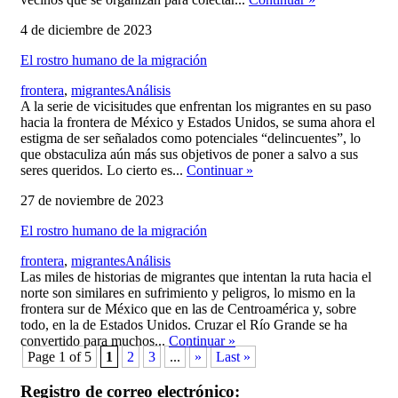
4 de diciembre de 2023
El rostro humano de la migración
,
frontera
,
migrantes
Análisis
A la serie de vicisitudes que enfrentan los migrantes en su paso
hacia la frontera de México y Estados Unidos, se suma ahora el
estigma de ser señalados como potenciales “delincuentes”, lo
que obstaculiza aún más sus objetivos de poner a salvo a sus
seres queridos. Lo cierto es...
Continuar
»
27 de noviembre de 2023
El rostro humano de la migración
,
frontera
,
migrantes
Análisis
Las miles de historias de migrantes que intentan la ruta hacia el
norte son similares en sufrimiento y peligros, lo mismo en la
frontera sur de México que en las de Centroamérica y, sobre
todo, en la de Estados Unidos. Cruzar el Río Grande se ha
convertido para muchos...
Continuar
»
Page 1 of 5
1
2
3
...
»
Last »
Registro de correo electrónico: