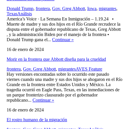
Donald Trump
,
frontera
,
Gov. Greg Abbott
,
Iowa
,
migrantes
,
,
Texas
Análisis
America’s Voice · La Semana En Inmigración – 1.19.24 •
Muerte de madre y sus dos hijos en el Río Grande recrudece la
disputa entre el gobernador republicano de Texas, Greg Abbott
, y la administración Biden por el manejo de la frontera •
Donald Trump gana el...
Continuar
»
16 de enero de 2024
Morir en la frontera que Abbott diseña para la crueldad
,
frontera
,
Gov. Greg Abbott
,
migrantes
AVES Feature
Hay versiones encontradas sobre lo ocurrido este pasado
viernes cuando una madre y sus dos hijos se ahogaron en el Río
Grande en la frontera entre Estados Unidos y México. La
tragedia ocurrió en Eagle Pass, Texas, en las inmediaciones de
un parque fronterizo clausurado por el gobernador
republicano...
Continuar
»
16 de enero de 2024
El rostro humano de la migración