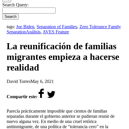
Search Query:
Search
tags:
Joe Biden
,
Separation of Families
,
Zero Tolerance Family
,
Separation
Análisis
,
AVES Feature
La reunificación de familias
migrantes empieza a hacerse
realidad
by
on
David Torres
May 6, 2021
Compartir este:
Parecía prácticamente imposible que cientos de familias
separadas durante el gobierno anterior se pudieran reunir de
nuevo alguna vez. En medio de una cruel retórica
antiinmigrante, de una política de “tolerancia cero” en la