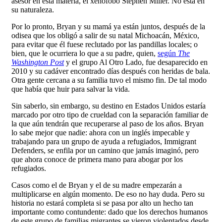
asesor en esta materia, el xenófobo Stephen Miller. No está en
su naturaleza.
Por lo pronto, Bryan y su mamá ya están juntos, después de la
odisea que los obligó a salir de su natal Michoacán, México,
para evitar que él fuese reclutado por las pandillas locales; o
bien, que le ocurriera lo que a su padre, quien,
según
The
Washington Post
y el grupo Al Otro Lado, fue desaparecido en
2010 y su cadáver encontrado días después con heridas de bala.
Otra gente cercana a su familia tuvo el mismo fin. De tal modo
que había que huir para salvar la vida.
Sin saberlo, sin embargo, su destino en Estados Unidos estaría
marcado por otro tipo de crueldad con la separación familiar de
la que aún tendrán que recuperarse al paso de los años. Bryan
lo sabe mejor que nadie: ahora con un inglés impecable y
trabajando para un grupo de ayuda a refugiados, Immigrant
Defenders, se enfila por un camino que jamás imaginó, pero
que ahora conoce de primera mano para abogar por los
refugiados.
Casos como el de Bryan y el de su madre empezarán a
multiplicarse en algún momento. De eso no hay duda. Pero su
historia no estará completa si se pasa por alto un hecho tan
importante como contundente: dado que los derechos humanos
de este grupo de familias migrantes se vieron violentados desde