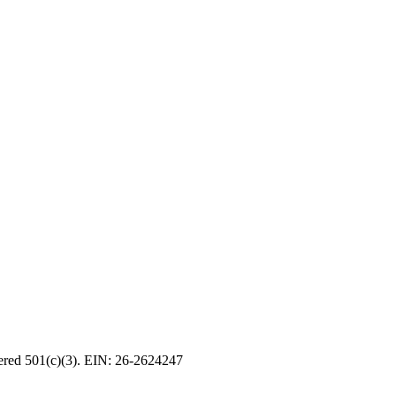
tered 501(c)(3). EIN: 26-2624247