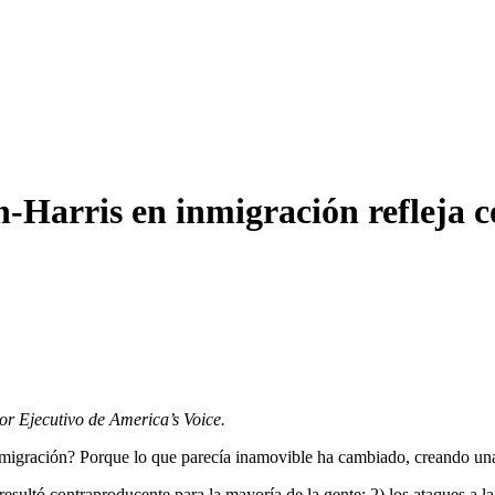
n-Harris en inmigración refleja
or Ejecutivo de America’s Voice.
migración? Porque lo que parecía inamovible ha cambiado, creando una 
resultó contraproducente para la mayoría de la gente; 2) los ataques a 