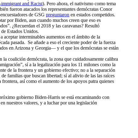
-immigrant and Racist
). Pero ahora, el nativismo como tema
mbién fueron atacados los representantes demócratas Conor
os encuestadores de GSG
preguntaron
en estados competidos.
otar por Biden, aun cuando muchos creen que eso es
tados”. ¿Recuerdan el 2018 y las caravanas? Resultó
as de Estados Unidos.
 a aceptar interminables aumentos en el ámbito de la
cada pasada. Se añade a eso el creciente poder de la fuerza
rados en Arizona y Georgia— y el que los demócratas se están
 en la coalición demócrata, la zona que cuidadosamente calibra
migración”, sí a la legalización para los 11 milones como la
nte de la frontera y un gobierno efectivo; no a la separación
 familias que buscan libertad; sí al alivio de las las raíces
la frontera, así como el aumento de los apoyos patra quienes
l próximo gobierno Biden-Harris se está encaminando con
en nuestros valores, y a luchar por una legislación