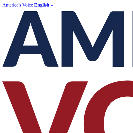
America's Voice
English »