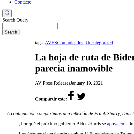
Contacto
Search Query:
Search
,
tags:
AVES
Comunicados
,
Uncategorized
La hoja de ruta de Bide
parecía inamovible
by
on
AV Press Releases
January 19, 2021
Compartir este:
A continuación compartimos una reflexión de Frank Sharry, Direct
¿Por qué el próximo gobierno Biden-Harris se
apoya en
la in
Los factores clave de este cambio: 1) El nativismo de Trump 