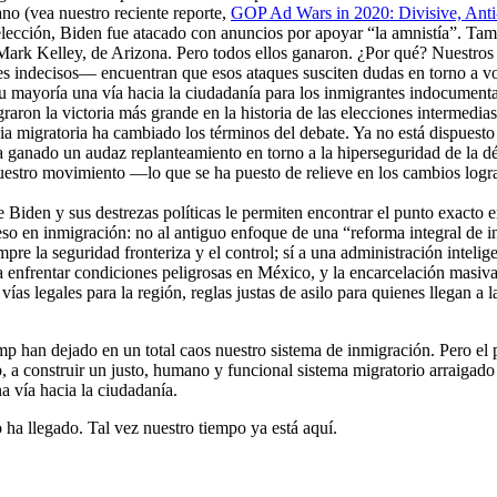
no (vea nuestro reciente reporte,
GOP Ad Wars in 2020: Divisive, Anti
 elección, Biden fue atacado con anuncios por apoyar “la amnistía”. Ta
ark Kelley, de Arizona. Pero todos ellos ganaron. ¿Por qué? Nuestr
s indecisos— encuentran que esos ataques susciten dudas en torno a v
su mayoría una vía hacia la ciudadanía para los inmigrantes indocumen
raron la victoria más grande en la historia de las elecciones intermedi
ia migratoria ha cambiado los términos del debate. Ya no está dispuesto
 ganado un audaz replanteamiento en torno a la hiperseguridad de la dé
nuestro movimiento —lo que se ha puesto de relieve en los cambios log
e Biden y sus destrezas políticas le permiten encontrar el punto exacto
eso en inmigración: no al antiguo enfoque de una “reforma integral de in
re la seguridad fronteriza y el control; sí a una administración intelige
 enfrentar condiciones peligrosas en México, y la encarcelación masiva de
ías legales para la región, reglas justas de asilo para quienes llegan a 
mp han dejado en un total caos nuestro sistema de inmigración. Pero e
, a construir un justo, humano y funcional sistema migratorio arraigado 
 vía hacia la ciudadanía.
ha llegado. Tal vez nuestro tiempo ya está aquí.