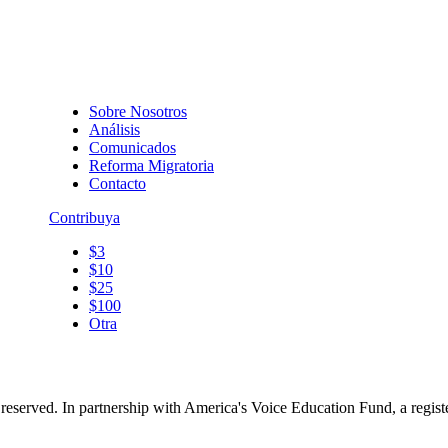
Sobre Nosotros
Análisis
Comunicados
Reforma Migratoria
Contacto
Contribuya
$3
$10
$25
$100
Otra
reserved. In partnership with America's Voice Education Fund, a regis