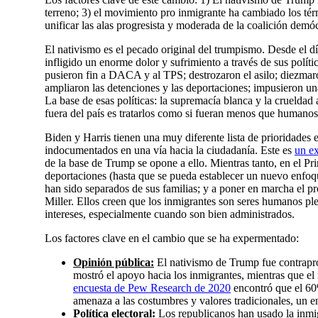
terreno; 3) el movimiento pro inmigrante ha cambiado los tér
unificar las alas progresista y moderada de la coalición demóc
El nativismo es el pecado original del trumpismo. Desde el d
infligido un enorme dolor y sufrimiento a través de sus polí
pusieron fin a DACA y al TPS; destrozaron el asilo; diezmaron
ampliaron las detenciones y las deportaciones; impusieron una
La base de esas políticas: la supremacía blanca y la crueldad
fuera del país es tratarlos como si fueran menos que humanos
Biden y Harris tienen una muy diferente lista de prioridades e
indocumentados en una vía hacia la ciudadanía. Este es
un e
de la base de Trump se opone a ello. Mientras tanto, en el P
deportaciones (hasta que se pueda establecer un nuevo enfoque
han sido separados de sus familias; y a poner en marcha el p
Miller. Ellos creen que los inmigrantes son seres humanos ple
intereses, especialmente cuando son bien administrados.
Los factores clave en el cambio que se ha expermentado:
Opinión pública:
El nativismo de Trump fue contrapro
mostró el apoyo hacia los inmigrantes, mientras que 
encuesta de Pew Research de 2020
encontró que el 60
amenaza a las costumbres y valores tradicionales, un e
Política electoral:
Los republicanos han usado la inmi