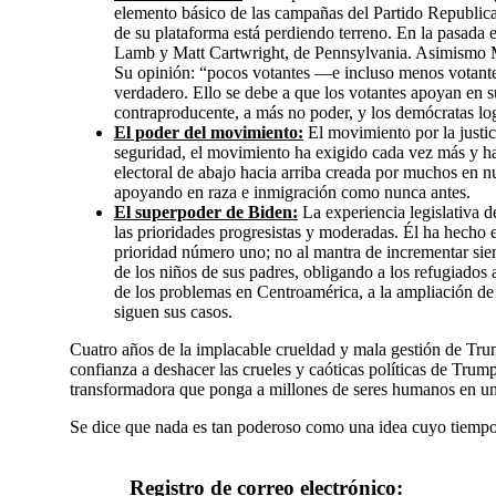
elemento básico de las campañas del Partido Republica
de su plataforma está perdiendo terreno. En la pasada
Lamb y Matt Cartwright, de Pennsylvania. Asimismo M
Su opinión: “pocos votantes —e incluso menos votante
verdadero. Ello se debe a que los votantes apoyan en 
contraproducente, a más no poder, y los demócratas log
El poder del movimiento:
El movimiento por la justic
seguridad, el movimiento ha exigido cada vez más y ha
electoral de abajo hacia arriba creada por muchos en 
apoyando en raza e inmigración como nunca antes.
El superpoder de Biden:
La experiencia legislativa d
las prioridades progresistas y moderadas. Él ha hecho 
prioridad número uno; no al mantra de incrementar siemp
de los niños de sus padres, obligando a los refugiados a
de los problemas en Centroamérica, a la ampliación de v
siguen sus casos.
Cuatro años de la implacable crueldad y mala gestión de Tru
confianza a deshacer las crueles y caóticas políticas de Trump
transformadora que ponga a millones de seres humanos en una
Se dice que nada es tan poderoso como una idea cuyo tiempo 
Registro de correo electrónico: