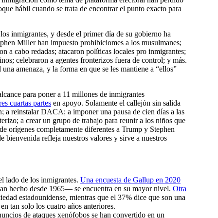
que hábil cuando se trata de encontrar el punto exacto para
os inmigrantes, y desde el primer día de su gobierno ha
Stephen Miller han impuesto prohibiciomes a los musulmanes;
n a cabo redadas; atacaron políticas locales pro inmigrantes;
nos; celebraron a agentes fronterizos fuera de control; y más.
ad una amenaza, y la forma en que se les mantiene a “ellos”
o alcance para poner a 11 millones de inmigrantes
res cuartas partes
en apoyo. Solamente el callejón sin salida
n; a reinstalar DACA; a imponer una pausa de cien días a las
erizo; a crear un grupo de trabajo para reunir a los niños que
en de orígenes completamente diferentes a Trump y Stephen
 bienvenida refleja nuestros valores y sirve a nuestros
l lado de los inmigrantes.
Una encuesta de Gallup en 2020
e han hecho desde 1965— se encuentra en su mayor nivel.
Otra
ciedad estadounidense, mientras que el 37% dice que son una
n tan solo los cuatro años anteriores.
nuncios de ataques xenófobos se han convertido en un