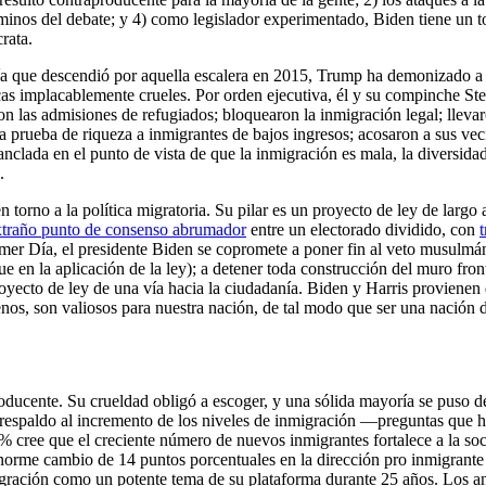
minos del debate; y 4) como legislador experimentado, Biden tiene un to
rata.
ía que descendió por aquella escalera en 2015, Trump ha demonizado a l
ticas implacablemente crueles. Por orden ejecutiva, él y su compinche 
 las admisiones de refugiados; bloquearon la inmigración legal; llevaro
 prueba de riqueza a inmigrantes de bajos ingresos; acosaron a sus veci
 anclada en el punto de vista de que la inmigración es mala, la diversid
.
n torno a la política migratoria. Su pilar es un proyecto de ley de larg
xtraño punto de consenso abrumador
entre un electorado dividido, con
t
rimer Día, el presidente Biden se copromete a poner fin al veto musulmá
 en la aplicación de la ley); a detener toda construcción del muro front
royecto de ley de una vía hacia la ciudadanía. Biden y Harris provien
nos, son valiosos para nuestra nación, de tal modo que ser una nación de
ducente. Su crueldad obligó a escoger, y una sólida mayoría se puso de
el respaldo al incremento de los niveles de inmigración —preguntas qu
% cree que el creciente número de nuevos inmigrantes fortalece a la so
norme cambio de 14 puntos porcentuales en la dirección pro inmigrante e
gración como un potente tema de su plataforma durante 25 años. Los a