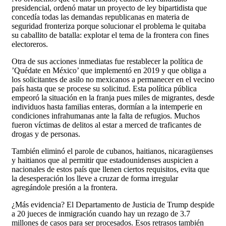
presidencial, ordenó matar un proyecto de ley bipartidista que
concedía todas las demandas republicanas en materia de
seguridad fronteriza porque solucionar el problema le quitaba
su caballito de batalla: explotar el tema de la frontera con fines
electoreros.
Otra de sus acciones inmediatas fue restablecer la política de
’Quédate en México’ que implementó en 2019 y que obliga a
los solicitantes de asilo no mexicanos a permanecer en el vecino
país hasta que se procese su solicitud. Esta política pública
empeoró la situación en la franja pues miles de migrantes, desde
individuos hasta familias enteras, dormían a la intemperie en
condiciones infrahumanas ante la falta de refugios. Muchos
fueron víctimas de delitos al estar a merced de traficantes de
drogas y de personas.
También eliminó el parole de cubanos, haitianos, nicaragüenses
y haitianos que al permitir que estadounidenses auspicien a
nacionales de estos país que llenen ciertos requisitos, evita que
la desesperación los lleve a cruzar de forma irregular
agregándole presión a la frontera.
¿Más evidencia? El Departamento de Justicia de Trump despide
a 20 jueces de inmigración cuando hay un rezago de 3.7
millones de casos para ser procesados. Esos retrasos también