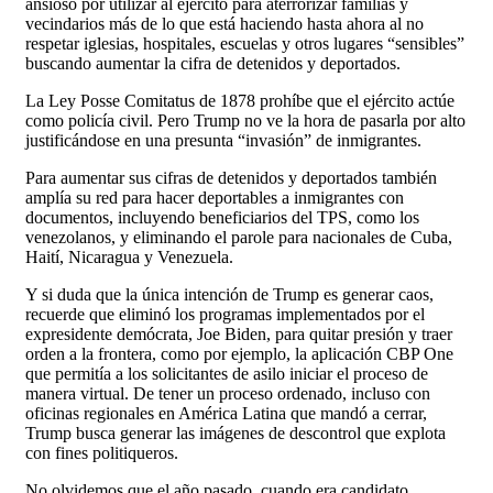
ansioso por utilizar al ejército para aterrorizar familias y
vecindarios más de lo que está haciendo hasta ahora al no
respetar iglesias, hospitales, escuelas y otros lugares “sensibles”
buscando aumentar la cifra de detenidos y deportados.
La Ley Posse Comitatus de 1878 prohíbe que el ejército actúe
como policía civil. Pero Trump no ve la hora de pasarla por alto
justificándose en una presunta “invasión” de inmigrantes.
Para aumentar sus cifras de detenidos y deportados también
amplía su red para hacer deportables a inmigrantes con
documentos, incluyendo beneficiarios del TPS, como los
venezolanos, y eliminando el parole para nacionales de Cuba,
Haití, Nicaragua y Venezuela.
Y si duda que la única intención de Trump es generar caos,
recuerde que eliminó los programas implementados por el
expresidente demócrata, Joe Biden, para quitar presión y traer
orden a la frontera, como por ejemplo, la aplicación CBP One
que permitía a los solicitantes de asilo iniciar el proceso de
manera virtual. De tener un proceso ordenado, incluso con
oficinas regionales en América Latina que mandó a cerrar,
Trump busca generar las imágenes de descontrol que explota
con fines politiqueros.
No olvidemos que el año pasado, cuando era candidato