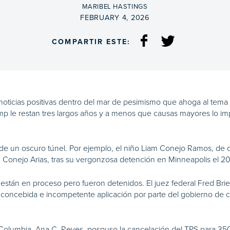
BY
MARIBEL HASTINGS
ON
FEBRUARY 4, 2026
COMPARTIR ESTE:
noticias positivas dentro del mar de pesimismo que ahoga al tema 
mp le restan tres largos años y a menos que causas mayores lo im
de un oscuro túnel. Por ejemplo, el niño Liam Conejo Ramos, de c
 Conejo Arias, tras su vergonzosa detención en Minneapolis el 20 
 están en proceso pero fueron detenidos. El juez federal Fred Brier
 concebida e incompetente aplicación por parte del gobierno de 
o de Columbia, Ana C. Reyes, pospuso la cancelación del TPS para 3