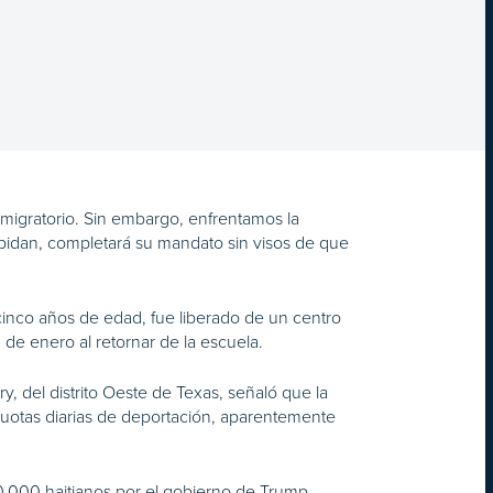
migratorio. Sin embargo, enfrentamos la
pidan, completará su mandato sin visos de que
inco años de edad, fue liberado de un centro
de enero al retornar de la escuela.
y, del distrito Oeste de Texas, señaló que la
cuotas diarias de deportación, aparentemente
50,000 haitianos por el gobierno de Trump