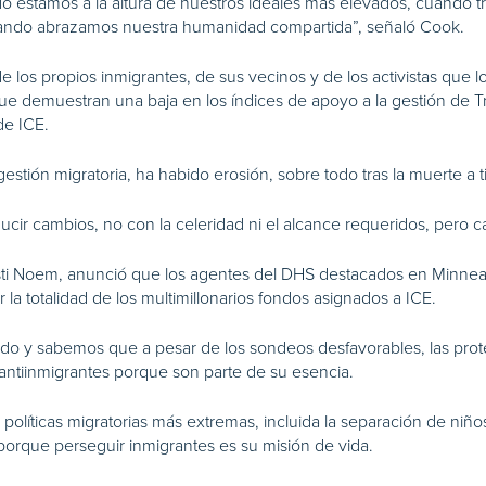
 estamos a la altura de nuestros ideales más elevados, cuando tr
uando abrazamos nuestra humanidad compartida”, señaló Cook.
de los propios inmigrantes, de sus vecinos y de los activistas que 
que demuestran una baja en los índices de apoyo a la gestión de
de ICE.
tión migratoria, ha habido erosión, sobre todo tras la muerte a t
ucir cambios, no con la celeridad ni el alcance requeridos, pero 
risti Noem, anunció que los agentes del DHS destacados en Minnea
la totalidad de los multimillonarios fondos asignados a ICE.
o y sabemos que a pesar de los sondeos desfavorables, las prote
antiinmigrantes porque son parte de su esencia.
s políticas migratorias más extremas, incluida la separación de niñ
orque perseguir inmigrantes es su misión de vida.