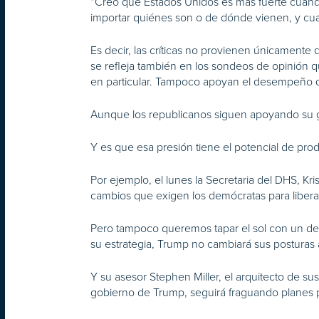
“Creo que Estados Unidos es más fuerte cuando
importar quiénes son o de dónde vienen, y c
Es decir, las críticas no provienen únicamente 
se refleja también en los sondeos de opinión 
en particular. Tampoco apoyan el desempeño 
Aunque los republicanos siguen apoyando su ges
Y es que esa presión tiene el potencial de prod
Por ejemplo, el lunes la Secretaria del DHS, K
cambios que exigen los demócratas para liberar 
Pero tampoco queremos tapar el sol con un ded
su estrategia, Trump no cambiará sus posturas 
Y su asesor Stephen Miller, el arquitecto de su
gobierno de Trump, seguirá fraguando planes p