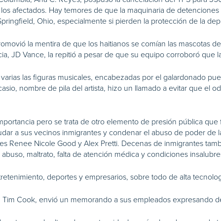
os afectados. Hay temores de que la maquinaria de detenciones y
ringfield, Ohio, especialmente si pierden la protección de la depor
movió la mentira de que los haitianos se comían las mascotas de 
ia, JD Vance, la repitió a pesar de que su equipo corroboró que la
 varias las figuras musicales, encabezadas por el galardonado p
asio, nombre de pila del artista, hizo un llamado a evitar que el o
portancia pero se trata de otro elemento de presión pública que 
udar a sus vecinos inmigrantes y condenar el abuso de poder de la
es Renee Nicole Good y Alex Pretti. Decenas de inmigrantes tamb
buso, maltrato, falta de atención médica y condiciones insalubre
tretenimiento, deportes y empresarios, sobre todo de alta tecnolog
le, Tim Cook, envió un memorando a sus empleados expresando de