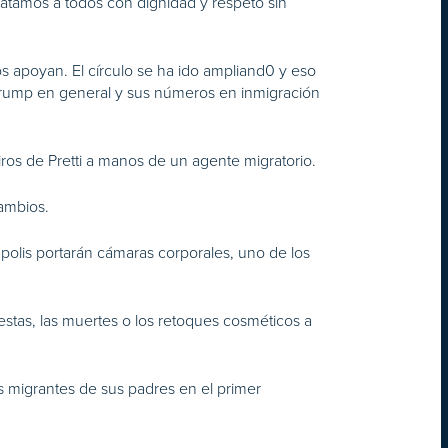
atamos a todos con dignidad y respeto sin
los apoyan. El círculo se ha ido ampliand0 y eso
 Trump en general y sus números en inmigración
iros de Pretti a manos de un agente migratorio.
cambios.
polis portarán cámaras corporales, uno de los
stas, las muertes o los retoques cosméticos a
os migrantes de sus padres en el primer