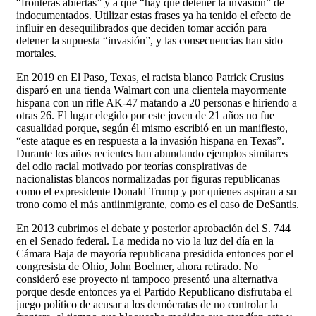
“fronteras abiertas” y a que “hay que detener la invasión” de
indocumentados. Utilizar estas frases ya ha tenido el efecto de
influir en desequilibrados que deciden tomar acción para
detener la supuesta “invasión”, y las consecuencias han sido
mortales.
En 2019 en El Paso, Texas, el racista blanco Patrick Crusius
disparó en una tienda Walmart con una clientela mayormente
hispana con un rifle AK-47 matando a 20 personas e hiriendo a
otras 26. El lugar elegido por este joven de 21 años no fue
casualidad porque, según él mismo escribió en un manifiesto,
“este ataque es en respuesta a la invasión hispana en Texas”.
Durante los años recientes han abundando ejemplos similares
del odio racial motivado por teorías conspirativas de
nacionalistas blancos normalizadas por figuras republicanas
como el expresidente Donald Trump y por quienes aspiran a su
trono como el más antiinmigrante, como es el caso de DeSantis.
En 2013 cubrimos el debate y posterior aprobación del S. 744
en el Senado federal. La medida no vio la luz del día en la
Cámara Baja de mayoría republicana presidida entonces por el
congresista de Ohio, John Boehner, ahora retirado. No
consideró ese proyecto ni tampoco presentó una alternativa
porque desde entonces ya el Partido Republicano disfrutaba el
juego político de acusar a los demócratas de no controlar la