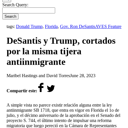
Search Query:
Search
,
tags:
Donald Trump
,
Florida
,
Gov. Ron DeSantis
AVES Feature
DeSantis y Trump, cortados
por la misma tijera
antiinmigrante
by
on
Maribel Hastings and David Torres
June 28, 2023
Compartir este:
A simple vista no parece existir relación alguna entre la ley
antiinmigrante SB 1718, que entra en vigor en Florida el 1o de
julio, y el décimo aniversario de la aprobación en el Senado del
proyecto S. 744, el último intento de impulsar una reforma
migratoria que luego pereció en la Cámara de Representantes