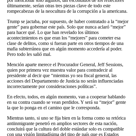
por mencionar solo algunos, tan escondidos de los reflectores
últimamente, serían otras tres piezas clave de todo este
rompecabezas de la neocultura de la corrupción a la americana.
Trump se jactaba, por supuesto, de haber contratado a la “mejor
gente” para gobernar este país. Solo que nunca aclaró “mejor”
para hacer qué. Lo que han revelado los últimos
acontecimientos es que eran los “mejores” para cometer esa
clase de delitos, como si fueran parte en otros tiempos de una
mafia subterránea que en algún momento accedería al poder.
Pero todo les salió mal.
Mención aparte merece el Procurador General, Jeff Sessions,
quien por primera vez muestra valor para contradecir al
presidente al decir que “mientras yo sea fiscal general, las
acciones del Departamento de Justicia no serán influenciadas
incorrectamente por consideraciones políticas”.
En efecto, todos, en algún momento, van a cooperar hablando
en su contra cuando se vean perdidos. Y será su “mejor” gente
la que lo ponga en el camino que le corresponda.
Mientras tanto, si uno se fija bien en la forma como su retórica
antiinmigrante penetró en amplios sectores de esta nación,
concluirá que la cultura del doble estándar solo es compatible
con una visión limitadísima del tipo de país que es Estados