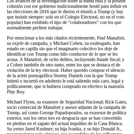
Los avances de la investigación sobre la trama rusa y la posible
colusión con ese gobierno tradicionalmente hostil para influir en
las elecciones de 2016 que le dieron el triunfo a Trump (y hay
que insistir siempre: solo en el Colegio Electoral, no en el voto
popular) han exhibido el tipo de “colaboradores” con los que
normalmente prefiere trabajar.
Por mencionar a los más citados recientemente, Paul Manafort,
su exjefe de campaña, y Michael Cohen, su exabogado, han
estado en capilla sin que el imaginario colectivo los deje de
identificar con Trump como hilo conductor de lo que se les
acusa. A Manafort, de ocho delitos, incluyendo fraude fiscal; y
a Cohen también de otro tanto, entre los que se destaca el de
violación de la ley electoral. Haber querido comprar el silencio
de la actriz pornográfica Stormy Daniels con la que Trump
intimó e incurrió en adulterio le está saliendo más caro, legal y
políticamente, que si hubiera comprado en efectivo la mansión
Play Boy.
Michael Flynn, su exasesor de Seguridad Nacional; Rick Gates,
socio comercial de Manafort y asesor adjunto de la campaña de
Trump, así como George Papadopoulos, su exasesor de política
exterior, son los otros tres en desgracia que se han convertido
en piedras en el zapato del actual inquilino de la Casa Blanca.
Su yerno Jared Kushner; su hija Ivanka, y su hijo Donald Jr.,