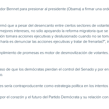
ador Bennet para presionar al presidente (Obama) a firmar una ord
rmó que a pesar del desencanto entre ciertos sectores de votantes l
mejores intereses, no sólo apoyando la reforma migratoria que se
ión tomara acciones ejecutivas y desilusionado cuando no se tomar
ía es denunciar las acciones ejecutivas y tratar de frenarlas?”, i
plimiento de promesas es motor de desmovilización de votantes. P
so de que los demócratas pierdan el control del Senado y por en
o.
s sería contraproducente como estrategia política en los intentos 
ca por el corazón y el futuro del Partido Demócrata y su relación c