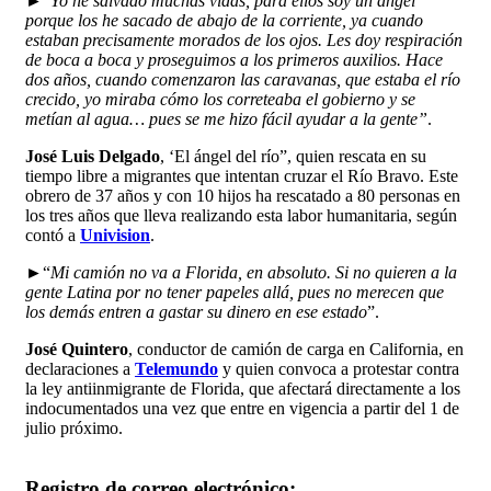
►“
Yo he salvado muchas vidas, para ellos soy un ángel
porque los he sacado de abajo de la corriente, ya cuando
estaban precisamente morados de los ojos. Les doy respiración
de boca a boca y proseguimos a los primeros auxilios. Hace
dos años, cuando comenzaron las caravanas, que estaba el río
crecido, yo miraba cómo los correteaba el gobierno y se
metían al agua… pues se me hizo fácil ayudar a la gente”
.
José Luis Delgado
, ‘El ángel del río”, quien rescata en su
tiempo libre a migrantes que intentan cruzar el Río Bravo. Este
obrero de 37 años y con 10 hijos ha rescatado a 80 personas en
los tres años que lleva realizando esta labor humanitaria, según
contó a
Univision
.
►“
Mi camión no va a Florida, en absoluto. Si no quieren a la
gente Latina por no tener papeles allá, pues no merecen que
los demás entren a gastar su dinero en ese estado
”.
José Quintero
, conductor de camión de carga en California, en
declaraciones a
Telemundo
y quien convoca a protestar contra
la ley antiinmigrante de Florida, que afectará directamente a los
indocumentados una vez que entre en vigencia a partir del 1 de
julio próximo.
Registro de correo electrónico: