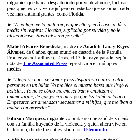
migrantes que han arriesgado todo por venir al norte, incluso
para quienes ya viven aquí pero en estados que se tornan cada
vez más antiinmigrantes, como Florida.
►
“A mi hija me la mataron porque ella quedó casi un día y
medio sin respirar. Lloraba, suplicaba por su vida y no le
hicieron caso. Nada hicieron por ella”.
Mabel Álvarez Benedicks
, madre de
Anadith Tanay Reyes
Álvarez
, de 8 años, quien murió en custodia de la Patrulla
Fronteriza en Harlingen, Texas, el 17 de mayo pasado, según
nota de
The Associated Press
reproducida en múltiples
medios.
►
“Llegaron unas personas y nos dispararon a mí y a otras
personas en un billar. Yo me hice el muerto hasta que llegó el
policía… Yo no sé cómo me encuentran y empiezan a
amenazarme, de que yo era un
sapo
que los había delatado..
Empezaron las amenazas: secuestrar a mi hijos, que me iban a
matar, con groserías”
.
Edicson Márquez
, migrante colombiano que salió de su país
con su familia huyendo de la violencia y quien ahora vive en
California, donde fue entrevistado por
Telemundo
.