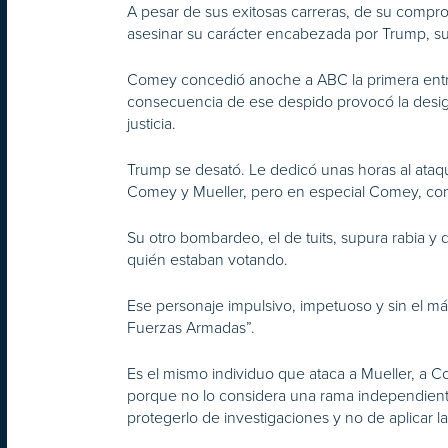
A pesar de sus exitosas carreras, de su compr
asesinar su carácter encabezada por Trump, su
Comey concedió anoche a ABC la primera entrev
consecuencia de ese despido provocó la design
justicia.
Trump se desató. Le dedicó unas horas al ataqu
Comey y Mueller, pero en especial Comey, cont
Su otro bombardeo, el de tuits, supura rabia 
quién estaban votando.
Ese personaje impulsivo, impetuoso y sin el m
Fuerzas Armadas”.
Es el mismo individuo que ataca a Mueller, a Co
porque no lo considera una rama independiente d
protegerlo de investigaciones y no de aplicar la 