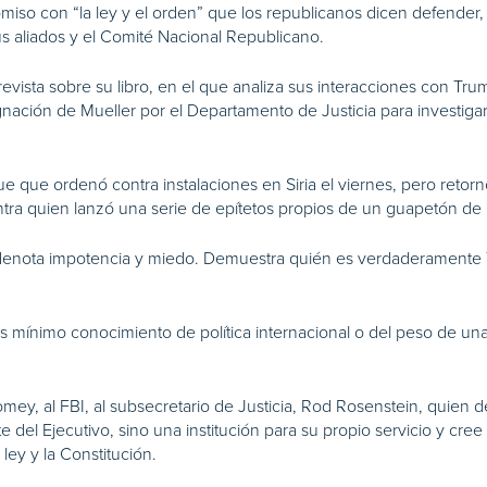
omiso con “la ley y el orden” que los republicanos dicen defender
s aliados y el Comité Nacional Republicano.
ista sobre su libro, en el que analiza sus interacciones con Tru
ación de Mueller por el Departamento de Justicia para investigar
e que ordenó contra instalaciones en Siria el viernes, pero retor
ra quien lanzó una serie de epítetos propios de un guapetón de b
y denota impotencia y miedo. Demuestra quién es verdaderamente 
ás mínimo conocimiento de política internacional o del peso de un
mey, al FBI, al subsecretario de Justicia, Rod Rosenstein, quien d
el Ejecutivo, sino una institución para su propio servicio y cree q
ley y la Constitución.