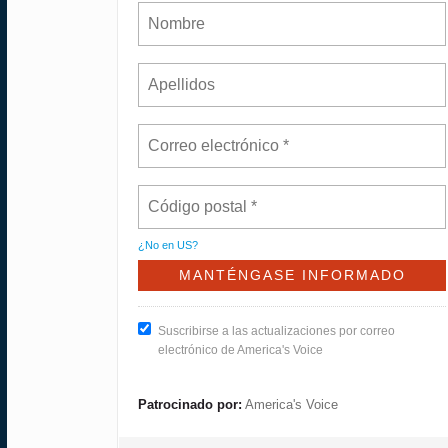
¿No en
US
?
Suscribirse a las actualizaciones por correo
electrónico de America's Voice
Patrocinado por:
America's Voice