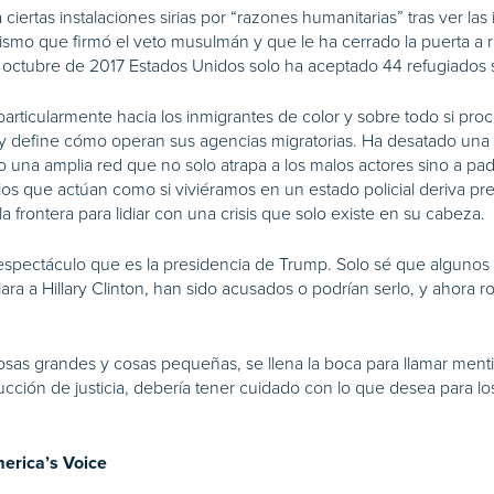
iertas instalaciones sirias por “razones humanitarias” tras ver l
 mismo que firmó el veto musulmán y que le ha cerrado la puerta a 
 octubre de 2017 Estados Unidos solo ha aceptado 44 refugiados sir
 particularmente hacia los inmigrantes de color y sobre todo si p
 y define cómo operan sus agencias migratorias. Ha desatado una g
 una amplia red que no solo atrapa a los malos actores sino a pad
os que actúan como si viviéramos en un estado policial deriva pre
 frontera para lidiar con una crisis que solo existe en su cabeza.
pectáculo que es la presidencia de Trump. Solo sé que algunos d
 a Hillary Clinton, han sido acusados o podrían serlo, y ahora roz
osas grandes y cosas pequeñas, se llena la boca para llamar ment
ucción de justicia, debería tener cuidado con lo que desea para lo
erica’s Voice