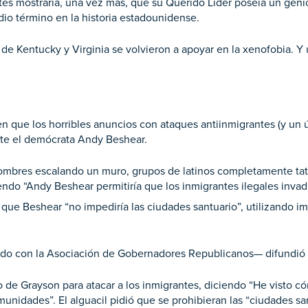
es mostraría, una vez más, que su Querido Líder poseía un genio 
dio término en la historia estadounidense.
de Kentucky y Virginia se volvieron a apoyar en la xenofobia. Y 
n que los horribles anuncios con ataques antiinmigrantes (y un
nte el demócrata Andy Beshear.
hombres escalando un muro, grupos de latinos completamente ta
endo “Andy Beshear permitiría que los inmigrantes ilegales invad
que Beshear “no impediría las ciudades santuario”, utilizando 
eado con la Asociación de Gobernadores Republicanos— difundió 
do de Grayson para atacar a los inmigrantes, diciendo “He visto c
munidades”. El alguacil pidió que se prohibieran las “ciudades s