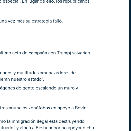
especial. En lugar de ello, los republicanos
una vez más su estrategia falló.
 último acto de campaña con Trump) salvarían
tuados y multitudes amenazadoras de
ieran nuestro estado”.
imágenes de gente escalando un muro y
tres anuncios xenófobos en apoyo a Bevin:
ómo la inmigración ilegal está destruyendo
antuario” y atacó a Beshear por no apoyar dicha