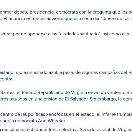
imer debate presidencial demócrata con la pregunta que les pe
El anuncio entonces advierte que eso sería dar “dinero de los co
ear por no oponerse a las “ciudades santuario”, así como al juici
 estado rojo a un estado azul, a pesar de algunas campañas del
central.
ntantes, el Partido Republicano de Virginia envió un virulento
me
eros tatuados en una prisión de El Salvador. Sin embargo, la de
icentro de las políticas xenófobas en el estado, el infame trump
a por la demócrata Ann Wheeler.
a musulmana-estadounidense electa al Senado estatal de Virgini