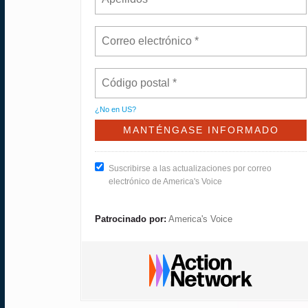
¿No en
US
?
Suscribirse a las actualizaciones por correo
electrónico de America's Voice
Patrocinado por:
America's Voice