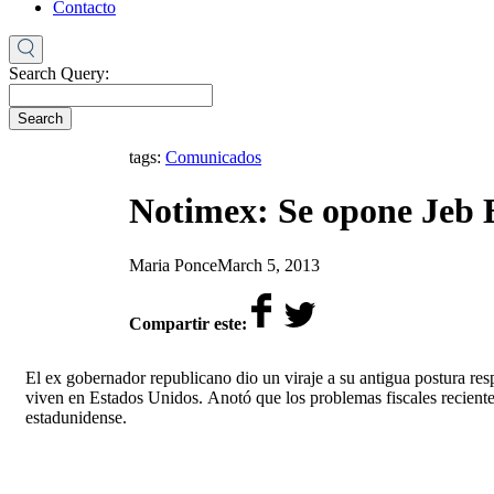
Contacto
Search Query:
Search
tags:
Comunicados
Notimex: Se opone Jeb 
by
on
Maria Ponce
March 5, 2013
Compartir este:
El ex gobernador republicano dio un viraje a su antigua postura res
viven en Estados Unidos. Anotó que los problemas fiscales reciente
estadunidense.