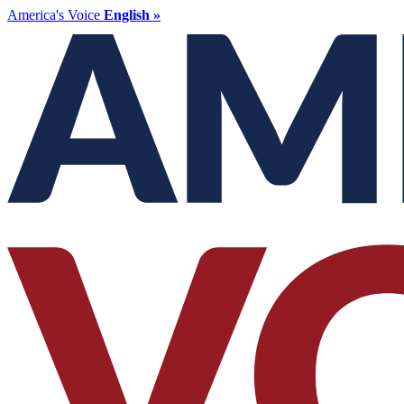
America's Voice
English »