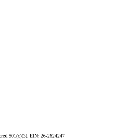
tered 501(c)(3). EIN: 26-2624247