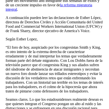
parte del movimiento anti inmigrante tras semanas de éxitos y
de un creciente impulso en favor de
la reforma migratoria
integral
.
A continuación pueden leer las declaraciones de Esther López,
directora de Derechos Civiles y Acción Comunitaria del United
Food and Commercial Workers International Union (UFCW) y
de Frank Sharry, director ejecutivo de America’s Voice.
Según Esther Lopez,
“El foro de hoy, auspiciado por los congresistas Smith y King,
es otro intento de la extrema derecha de caracterizar
erradamente y de mal interpretar los temas que verdaderamente
forman parte del debate migratorio. Con Lou Dobbs fuera de la
televisión parece que el congresista King y sus aliados sufren
del síndrome de abstinencia de atacar inmigrantes y necesitan
un nuevo foro donde lanzar sus trillados estereotipos y evitar la
discusión de los verdaderos retos que están enfrentando los
trabajadores. Con un historial tan terrible en los temas de interés
para los trabajadores, es el colmo de la hipocresía que ahora
traten de pintarse como defensores de los trabajadores.
Seamos claros. Lo que los estadounidenses realmente desean es
que quienes integran el Congreso pongan un alto al ruido y las
distracciones y se enfrasquen en una discusión racional para