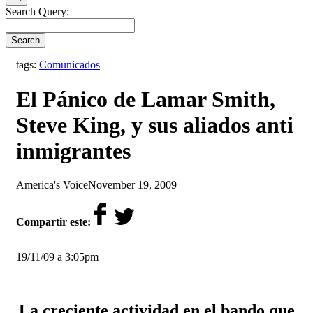
Search Query:
Search
tags:
Comunicados
El Pánico de Lamar Smith,
Steve King, y sus aliados anti
inmigrantes
by
on
America's Voice
November 19, 2009
Compartir este:
19/11/09 a 3:05pm
La creciente actividad en el bando que