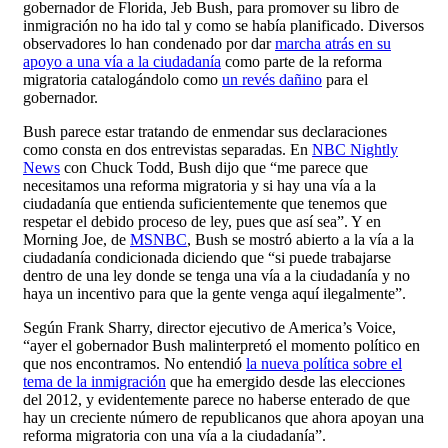
gobernador de Florida, Jeb Bush, para promover su libro de
inmigración no ha ido tal y como se había planificado. Diversos
observadores lo han condenado por dar
marcha atrás en su
apoyo a una vía a la ciudadanía
como parte de la reforma
migratoria catalogándolo como
un revés dañino
para el
gobernador.
Bush parece estar tratando de enmendar sus declaraciones
como consta en dos entrevistas separadas. En
NBC Nightly
News
con Chuck Todd, Bush dijo que “me parece que
necesitamos una reforma migratoria y si hay una vía a la
ciudadanía que entienda suficientemente que tenemos que
respetar el debido proceso de ley, pues que así sea”. Y en
Morning Joe, de
MSNBC
, Bush se mostró abierto a la vía a la
ciudadanía condicionada diciendo que “si puede trabajarse
dentro de una ley donde se tenga una vía a la ciudadanía y no
haya un incentivo para que la gente venga aquí ilegalmente”.
Según Frank Sharry, director ejecutivo de America’s Voice,
“ayer el gobernador Bush malinterpretó el momento político en
que nos encontramos. No entendió
la nueva política sobre el
tema de la inmigración
que ha emergido desde las elecciones
del 2012, y evidentemente parece no haberse enterado de que
hay un creciente número de republicanos que ahora apoyan una
reforma migratoria con una vía a la ciudadanía”.