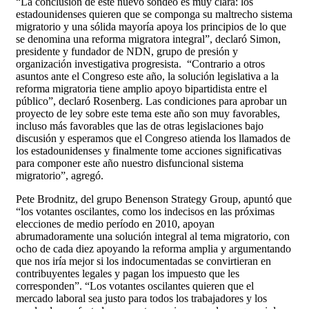
“La conclusión de este nuevo sondeo es muy clara: los
estadounidenses quieren que se componga su maltrecho sistema
migratorio y una sólida mayoría apoya los principios de lo que
se denomina una reforma migratora integral”, declaró Simon,
presidente y fundador de NDN, grupo de presión y
organización investigativa progresista. “Contrario a otros
asuntos ante el Congreso este año, la solución legislativa a la
reforma migratoria tiene amplio apoyo bipartidista entre el
público”, declaró Rosenberg. Las condiciones para aprobar un
proyecto de ley sobre este tema este año son muy favorables,
incluso más favorables que las de otras legislaciones bajo
discusión y esperamos que el Congreso atienda los llamados de
los estadounidenses y finalmente tome acciones significativas
para componer este año nuestro disfuncional sistema
migratorio”, agregó.
Pete Brodnitz, del grupo Benenson Strategy Group, apuntó que
“los votantes oscilantes, como los indecisos en las próximas
elecciones de medio período en 2010, apoyan
abrumadoramente una solución integral al tema migratorio, con
ocho de cada diez apoyando la reforma amplia y argumentando
que nos iría mejor si los indocumentadas se convirtieran en
contribuyentes legales y pagan los impuesto que les
corresponden”. “Los votantes oscilantes quieren que el
mercado laboral sea justo para todos los trabajadores y los