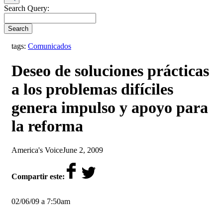
Search Query:
Search
tags:
Comunicados
Deseo de soluciones prácticas
a los problemas difíciles
genera impulso y apoyo para
la reforma
by
on
America's Voice
June 2, 2009
Compartir este:
02/06/09 a 7:50am