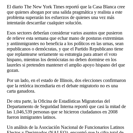
El diario The New York Times reportó que la Casa Blanca cree
que quienes abogan por una salida pragmática y realista a este
problema superarán los esfuerzos de quienes una vez más
intentarán descarrilar cualquier solución.
Esos sectores deberían considerar varios asuntos que pusieron
de relieve esta semana que echar mano de posturas extremistas
y antiinmigrantes no beneficia a los políticos en las urnas, sean
republicanos o demócratas, y que el Partido Republicano tiene
que replantearse seriamente su estrategia para atraer el voto
hispano, mientras los demócratas no deben dormirse en los
laureles si pretenden mantener el amplio apoyo hispano del que
gozan.
Por un lado, en el estado de Illinois, dos elecciones confirmaron
que la retórica incendiaria en el debate migratorio no es una
carta ganadora.
De otra parte, la Oficina de Estadísticas Migratorias del
Departamento de Seguridad Interna reportó que casi la mitad de
las 1,046,539 personas que se hicieron ciudadanos en 2008
fueron inmigrantes latinos.
Un análisis de la Asociación Nacional de Funcionarios Latinos
Electos y Designados (NALEO), encontró que la cifra total de