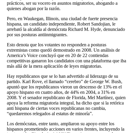
prácticos, ser su vocero en asuntos migratorios, ahogando a
quienes abogan por la razón.
Pero, en Waukegan, Illinois, una ciudad de fuerte presencia
hispana, un candidato independiente, Robert Sandojian, le
arrebató la alcaldía al demócrata Richard M. Hyde, denunciado
por sus posturas antiinmigrantes.
Esto denota que los votantes no responden a posturas
extremistas como quedó demostrado en 2008. Un análisis de
America’s Voice concluyó que en 20 de 22 contiendas
competitivas ganaron los candidatos con una plataforma que iba
más allá de la mera aplicación de leyes migratorias.
Hay republicanos que se lo han advertido al liderazgo de su
partido. Karl Rove, el llamado “cerebro” de George W. Bush,
apuntó que los republicanos vieron un descenso de 13% en el
apoyo hispano en cuatro años, de 44% en 2004, a 31% en
2008. Y el senador republicano de Florida, Mel Martínez, quien
apoya la reforma migratoria integral, ha dicho que si la retórica
anti hispana de ciertas voces republicanas no cambia,
“quedaremos relegados al estatus de minoría”.
Los demócratas, entre tanto, ampliaron su apoyo entre los
hispanos prometiendo acciones en varios frentes, incluyendo la