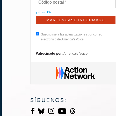
¿No en
US
?
Suscribirse a las actualizaciones por correo
electrónico de America's Voice
Patrocinado por:
America's Voice
SÍGUENOS: