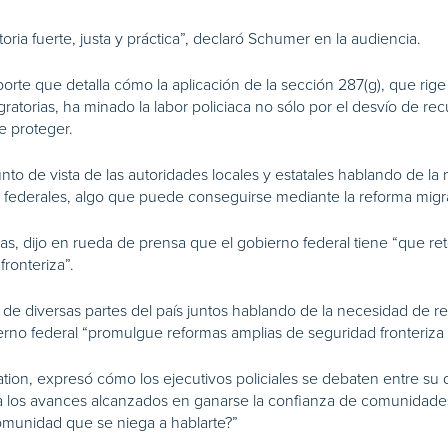
ia fuerte, justa y práctica”, declaró Schumer en la audiencia.
rte que detalla cómo la aplicación de la sección 287(g), que rige
migratorias, ha minado la labor policiaca no sólo por el desvío de 
e proteger.
punto de vista de las autoridades locales y estatales hablando de l
s federales, algo que puede conseguirse mediante la reforma migrat
nsas, dijo en rueda de prensa que el gobierno federal tiene “que re
ronteriza”.
a de diversas partes del país juntos hablando de la necesidad de re
o federal “promulgue reformas amplias de seguridad fronteriza 
ation, expresó cómo los ejecutivos policiales se debaten entre su
ra los avances alcanzados en ganarse la confianza de comunidade
comunidad que se niega a hablarte?”