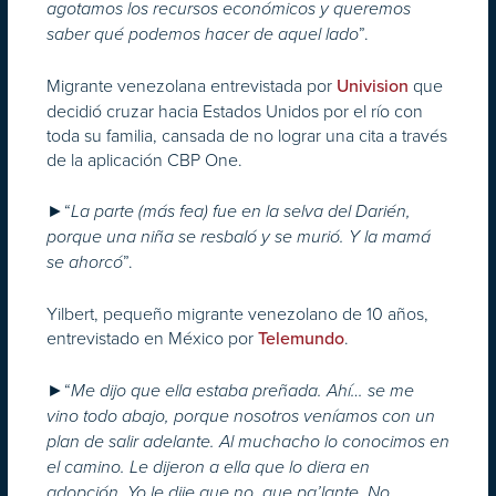
agotamos los recursos económicos y queremos
”.
saber qué podemos hacer de aquel lado
Migrante venezolana entrevistada por
que
Univision
decidió cruzar hacia Estados Unidos por el río con
toda su familia, cansada de no lograr una cita a través
de la aplicación CBP One.
►“
La parte (más fea) fue en la selva del Darién,
porque una niña se resbaló y se murió. Y la mamá
”.
se ahorcó
Yilbert, pequeño migrante venezolano de 10 años,
entrevistado en México por
.
Telemundo
►“
Me dijo que ella estaba preñada. Ahí… se me
vino todo abajo, porque nosotros veníamos con un
plan de salir adelante. Al muchacho lo conocimos en
el camino. Le dijeron a ella que lo diera en
adopción. Yo le dije que no, que pa’lante. No