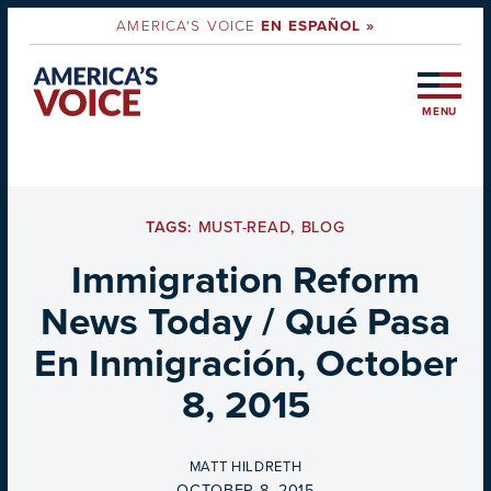
AMERICA'S VOICE
EN ESPAÑOL »
MENU
TAGS:
MUST-READ
,
BLOG
Immigration Reform
News Today / Qué Pasa
En Inmigración, October
8, 2015
BY
MATT HILDRETH
ON
OCTOBER 8, 2015