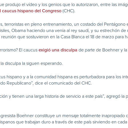
e produjo el vídeo y los genios que lo autorizaron, entre las imá
(CHC).
l caucus hispano del Congreso
, terroristas en pleno entrenamiento, un costado del Pentágono en 
siles, Obama haciendo una venia al rey saudí, y su estrechón de
 reunión que sostuvieron en la Casa Blanca el 18 de marzo para ha
errorismo? El caucus
de parte de Boehner y la
exigió una disculpa
y la disculpa la siguen esperando.
us hispano y a la comunidad hispana es perturbadora para los inte
tido Republicano”, dice el comunicado del CHC.
ción y tienen una larga historia de servicio a este país”, agregó l
ongresista Boehner constituye un mensaje totalmente inapropiado de 
hispanos que trabajan duro a través de este país sirviendo en cad