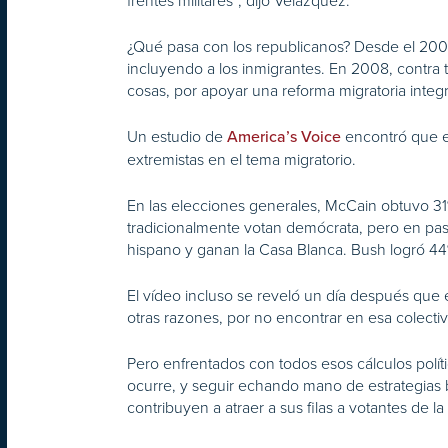
frentes militares”, dijo Velázquez.
¿Qué pasa con los republicanos? Desde el 2006 h
incluyendo a los inmigrantes. En 2008, contra 
cosas, por apoyar una reforma migratoria integr
Un estudio de
encontró que e
America’s Voice
extremistas en el tema migratorio.
En las elecciones generales, McCain obtuvo 3
tradicionalmente votan demócrata, pero en pa
hispano y ganan la Casa Blanca. Bush logró 44
El vídeo incluso se reveló un día después que 
otras razones, por no encontrar en esa colect
Pero enfrentados con todos esos cálculos políti
ocurre, y seguir echando mano de estrategias b
contribuyen a atraer a sus filas a votantes de l