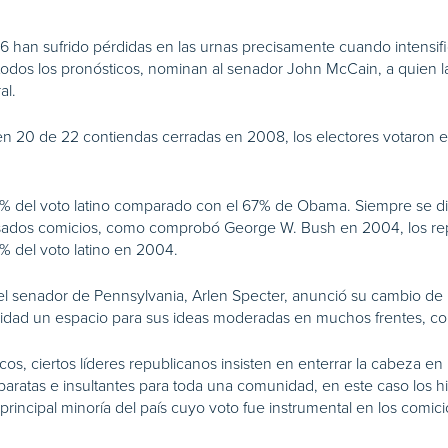
an sufrido pérdidas en las urnas precisamente cuando intensificaro
todos los pronósticos, nominan al senador John McCain, a quien la
al.
n 20 de 22 contiendas cerradas en 2008, los electores votaron e
1% del voto latino comparado con el 67% de Obama. Siempre se d
sados comicios, como comprobó George W. Bush en 2004, los rep
% del voto latino en 2004.
el senador de Pennsylvania, Arlen Specter, anunció su cambio de 
ividad un espacio para sus ideas moderadas en muchos frentes, co
cos, ciertos líderes republicanos insisten en enterrar la cabeza en
aratas e insultantes para toda una comunidad, en este caso los hi
a principal minoría del país cuyo voto fue instrumental en los comi