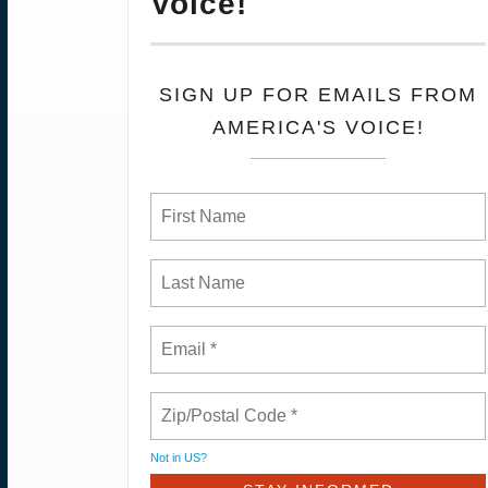
Voice!
SIGN UP FOR EMAILS FROM
AMERICA'S VOICE!
Not in
US
?